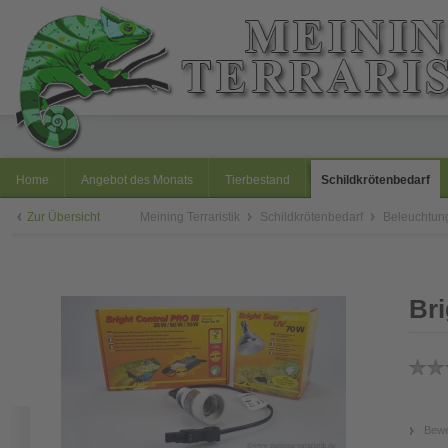
Home
Angebot des Monats
Tierbestand
Schildkrötenbedarf
Zur Übersicht
Meining Terraristik
Schildkrötenbedarf
Beleuchtu
Br
Bewe