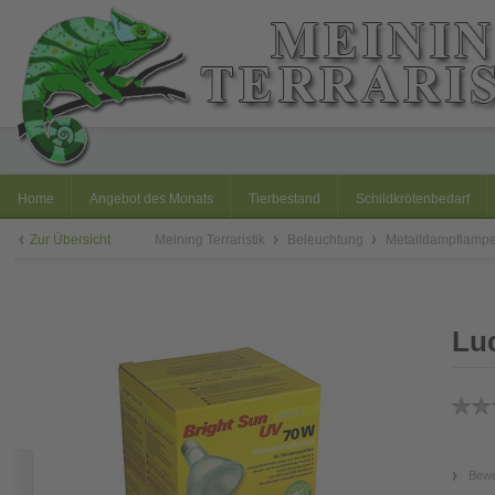
Home
Angebot des Monats
Tierbestand
Schildkrötenbedarf
Zur Übersicht
Meining Terraristik
Beleuchtung
Metalldampflamp
Luc
Bewe