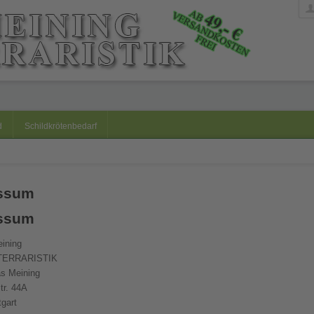
d
Schildkrötenbedarf
ssum
ssum
ining
TERRARISTIK
s Meining
tr. 44A
tgart