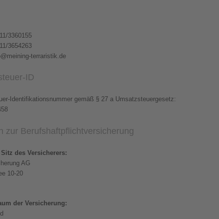
711/3360155
711/3654263
o@meining-terraristik.de
teuer-ID
er-Identifikationsnummer gemäß § 27 a Umsatzsteuergesetz:
458
zur Berufs­haftpflicht­versicherung
Sitz des Versicherers:
cherung AG
ee 10-20
aum der Versicherung:
nd