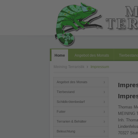
Home
Angebot des Monats
Tierbestan
Meining Terraristik
Impressum
Angebot des Monats
Impre
Tierbestand
Impre
Schildkrötenbedarf
Thomas Me
Futter
MEINING 
Inh. Thoma
Terrarien & Behälter
Lindenfelss
Beleuchtung
70327 Stut