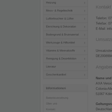
Heizung
Kontakt
Mess- & Regeltechnik
Telefon: 0
Luftbefeuchter & Lüfter
Telefax: 0
Einrichtung & Dekoration
E-Mail: inf
Bodengrund & Brutmaterial
Umsatzs
Werkzeuge & Hilfsmittel
Umsatzsteu
Vitamine & Mineralstoffe
DE200899
Reinigung & Desinfektion
Angaben 
Literatur
Geschenkartikel
Name und 
AXA Versi
Informationen
Colonia-All
51067 Köln
Batterieverodnung
Über uns
Geltungsr
Deutschla
Kontakt