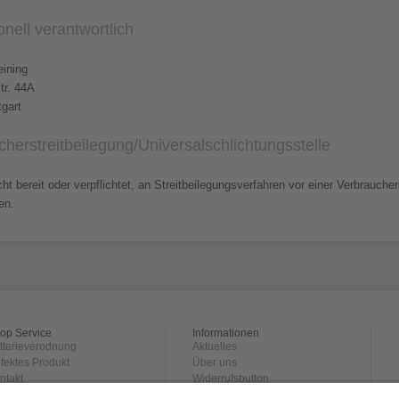
nell verantwortlich
ining
tr. 44A
tgart
her­streit­beilegung/Universal­schlichtungs­stelle
cht bereit oder verpflichtet, an Streitbeilegungsverfahren vor einer Verbrauche
en.
op Service
Informationen
tterieverodnung
Aktuelles
fektes Produkt
Über uns
ntakt
Widerrufsbutton
rsand und
Datenschutz