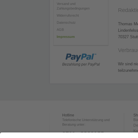
Versand und
Zahlungsbedingungen
Redaktio
Widerrufsrecht
Datenschutz
Thomas Me
AGB
Lindenfelss
70327 Stut
Impressum
Verbrauc
Wir sind ni
Bezahlung per PayPal
teilzunehm
Hotline
Sh
Ba
Telefonische Unterstützung und
Beratung unter:
De
Ko
0711 - 3360155
Ve