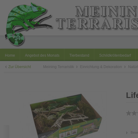
Home
Angebot des Monats
Tierbestand
Schildkrötenbedarf
Zur Übersicht
Meining Terraristik
Einrichtung & Dekoration
Natür
Lif
Bewe