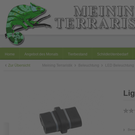
Home
Angebot des Monats
Tierbestand
Schildkrötenbedarf
Zur Übersicht
Meining Terraristik
Beleuchtung
LED Beleuchtung
Lig
Bewe