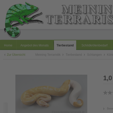
Home
Angebot des Monats
Tierbestand
Schildkrötenbedarf
Zur Übersicht
Meining Terraristik
Tierbestand
Schlangen
Kön
1,0
Bewe