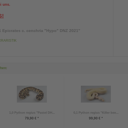
i uns.
S!
1 Epicrates c. cenchria "Hypo" DNZ 2021"
ERRARISTIK
ehen:
1,0 Python regius "Pastel DH...
0,1 Python regius "Killer bee...
79,90 € *
99,90 € *