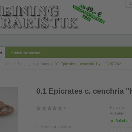
d
Schildkrötenbedarf
bestand
Schlangen
Boas
0.1 Epicrates c. cenchria "Hypo" DNZ 2021
0.1 Epicrates c. cenchria
Hersteller
(
0
)
Artikel-Nr.:
Sofort ver
Bewertung schreiben