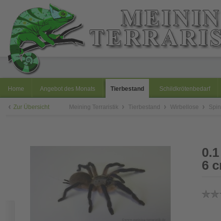
Home
Angebot des Monats
Tierbestand
Schildkrötenbedarf
Zur Übersicht
Meining Terraristik
Tierbestand
Wirbellose
Spi
0.1
6 