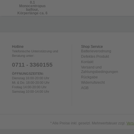
0.1
Monocentropus
balfour,
Körperlänge ca. 6
cm
Hotline
Shop Service
Batterieverodnung
Telefonische Unterstützung und
Beratung unter:
Defektes Produkt
Kontakt
0711 - 3360155
Versand und
Zahlungsbedingungen
ÖFFNUNGSZEITEN:
Rückgabe
Dienstag 16:00-20:00 Uhr
Widerrufsrecht
Mi. & Do. 18:00-20:00 Uhr
Freitag 14:00-20:00 Uhr
AGB
Samstag 10:00-14:00 Uhr
* Alle Preise inkl. gesetzl. Mehrwertsteuer zzgl.
Ver