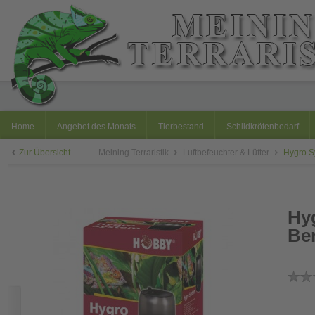
Home
Angebot des Monats
Tierbestand
Schildkrötenbedarf
Zur Übersicht
Meining Terraristik
Luftbefeuchter & Lüfter
Hygro S
Hy
Be