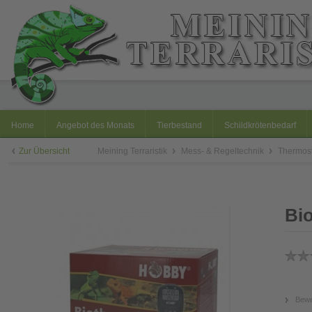
Home
Angebot des Monats
Tierbestand
Schildkrötenbedarf
Zur Übersicht
Meining Terraristik
Mess- & Regeltechnik
Thermost
Bio
Bewe