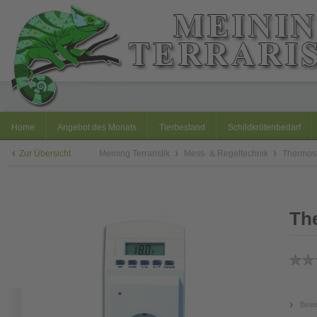
Home
Angebot des Monats
Tierbestand
Schildkrötenbedarf
Zur Übersicht
Meining Terraristik
Mess- & Regeltechnik
Thermost
Th
Bewe