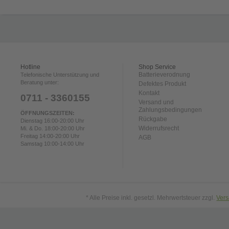
Hotline
Shop Service
Batterieverodnung
Telefonische Unterstützung und
Beratung unter:
Defektes Produkt
Kontakt
0711 - 3360155
Versand und
Zahlungsbedingungen
ÖFFNUNGSZEITEN:
Rückgabe
Dienstag 16:00-20:00 Uhr
Widerrufsrecht
Mi. & Do. 18:00-20:00 Uhr
Freitag 14:00-20:00 Uhr
AGB
Samstag 10:00-14:00 Uhr
* Alle Preise inkl. gesetzl. Mehrwertsteuer zzgl.
Ver