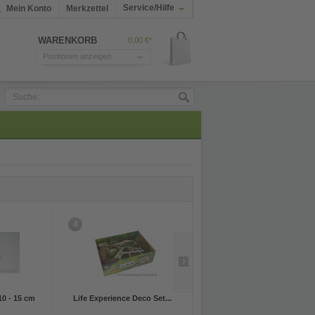
Service/Hilfe
Mein Konto
Merkzettel
WARENKORB
0,00 €*
Positionen anzeigen
4
5
0 - 15 cm
Life Experience Deco Set...
Life Experience Deco Set...