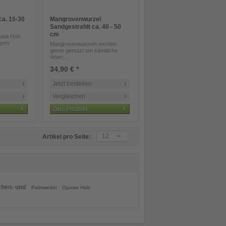
ca. 15-30
Mangrovenwurzel
Sandgestrahlt ca. 40 - 50
cm
uwa Holz
igem
Mangrovenwurzeln werden
gerne genutzt um sämtliche
Arten...
34,90 € *
Jetzt bestellen
Vergleichen
Zum Produkt
12
Artikel pro Seite:
hen- und
Palmwedel
Opuwa Holz