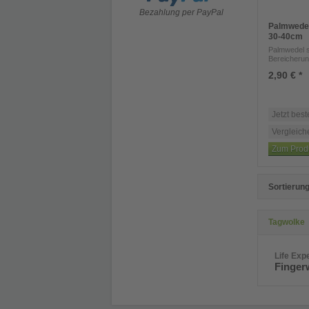
Bezahlung per PayPal
Palmwedel
30-40cm
Palmwedel s
Bereicherung
2,90 € *
Jetzt best
Vergleich
Zum Prod
Sortierung
Tagwolke
Life Exp
Finge