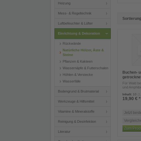
Heizung
Mess- & Regeltechnik
Sortierung
Luftbefeuchter & Lüfter
Einrichtung & Dekoration
Rückwände
Natürliche Hölzer, Äste &
Steine
Pflanzen & Kakteen
Wassernäpfe & Futterschalen
Buchen- u
Höhlen & Verstecke
getrocknet
Wasserfälle
Für Wald be
und Amphibie
Bodengrund & Brutmaterial
Inhalt
:
10
(1
19,90 € *
Werkzeuge & Hilfsmittel
Vitamine & Mineralstoffe
Jetzt best
Vergleich
Reinigung & Desinfektion
Zum Prod
Literatur