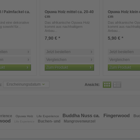
 / Palmfackel ca.
Opuwa Holz mittel ca. 20-40
Opuwa Holz klein 
cm
cm
ind eine dekorative
Das afrikanische Opuwa Holz
Das afrikanische Op
 sowohl für...
kommt aus nachhaltigem
kommt aus nachhalt
Anbau...
Anbau...
7,90 € *
5,90 € *
ellen
Jetzt bestellen
Jetzt bestellen
en
Vergleichen
Vergleichen
ukt
Zum Produkt
Zum Produkt
Erscheinungsdatum
:
Ansicht:
Buddha Nuss ca.
Fingerwood
erience
Buc
Opuwa Holz
Life Experience
rwood
Buchen- und
Mangrovenwurzel
Life Experience