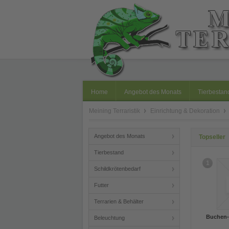
Home
Angebot des Monats
Tierbestan
Meining Terraristik
Einrichtung & Dekoration
Angebot des Monats
Topseller
Tierbestand
1
Schildkrötenbedarf
Futter
Terrarien & Behälter
Buchen- 
Beleuchtung