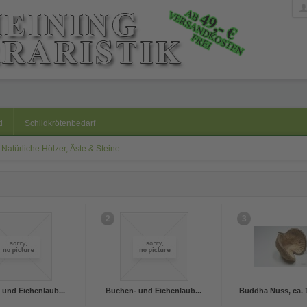
d
Schildkrötenbedarf
Natürliche Hölzer, Äste & Steine
2
3
und Eichenlaub...
Buchen- und Eichenlaub...
Buddha Nuss, ca. 1