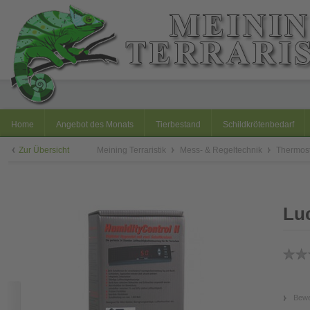
Home
Angebot des Monats
Tierbestand
Schildkrötenbedarf
Zur Übersicht
Meining Terraristik
Mess- & Regeltechnik
Thermost
Luc
Bewe