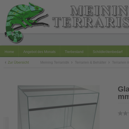
Home
Angebot des Monats
Tierbestand
Schildkrötenbedarf
Zur Übersicht
Meining Terraristik
Terrarien & Behälter
Terrarien 
Gla
mm