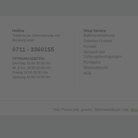
VERSAND
Hotline
Shop Service
Batterieverodnung
Telefonische Unterstützung und
Beratung unter:
Defektes Produkt
Kontakt
0711 - 3360155
Versand und
Zahlungsbedingungen
ÖFFNUNGSZEITEN:
Rückgabe
Dienstag 16:00-20:00 Uhr
Widerrufsrecht
Mi. & Do. 18:00-20:00 Uhr
Freitag 14:00-20:00 Uhr
AGB
Samstag 10:00-14:00 Uhr
* Alle Preise inkl. gesetzl. Mehrwertsteuer zzgl.
Ver