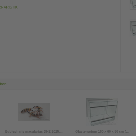
ERRARISTIK
ehen:
Eublepharis macularius DNZ 2025,...
Glasterrarium 150 x 60 x 80 cm (...