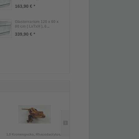
163,90 € *
Glasterrarium 120 x 60 x
80 cm ( LxTxH ), 6...
339,90 € *
1.0 Kronengecko, Rhacodactylus...
0.1 Phelsuma grandis, DNZ 2025,...