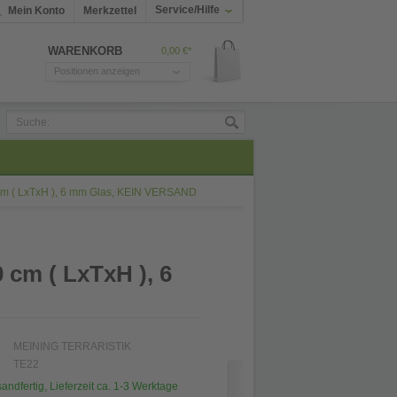
Service/Hilfe
Mein Konto
Merkzettel
WARENKORB
0,00 €*
Positionen anzeigen
 cm ( LxTxH ), 6 mm Glas, KEIN VERSAND
0 cm ( LxTxH ), 6
MEINING TERRARISTIK
TE22
sandfertig, Lieferzeit ca. 1-3 Werktage