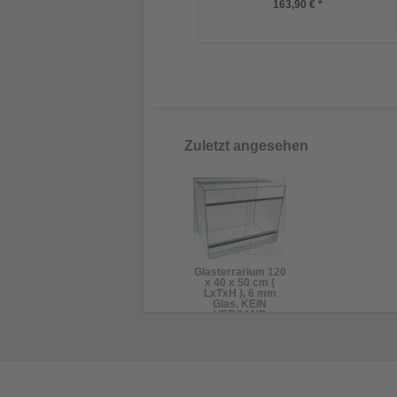
163,90 € *
Zuletzt angesehen
Glasterrarium 120
x 40 x 50 cm (
LxTxH ), 6 mm
Glas, KEIN
VERSAND