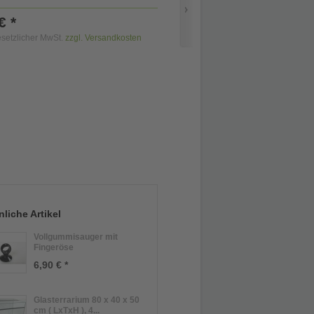
€ *
gesetzlicher MwSt.
zzgl. Versandkosten
liche Artikel
Vollgummisauger mit
Fingeröse
6,90 € *
Glasterrarium 80 x 40 x 50
cm ( LxTxH ), 4...