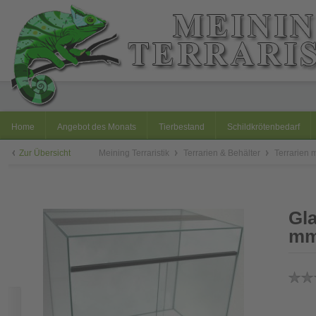
Home
Angebot des Monats
Tierbestand
Schildkrötenbedarf
Zur Übersicht
Meining Terraristik
Terrarien & Behälter
Terrarien 
Gla
mm