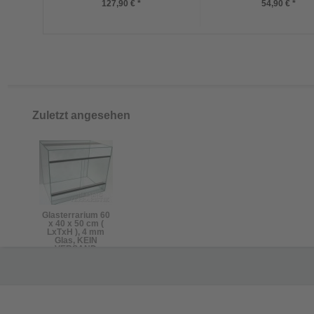
127,90 € *
54,90 € *
Zuletzt angesehen
Glasterrarium 60
x 40 x 50 cm (
LxTxH ), 4 mm
Glas, KEIN
VERSAND