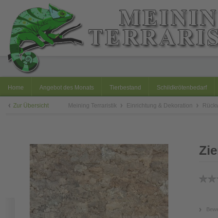
Home
Angebot des Monats
Tierbestand
Schildkrötenbedarf
Zur Übersicht
Meining Terraristik
Einrichtung & Dekoration
Rück
Zie
Bewe