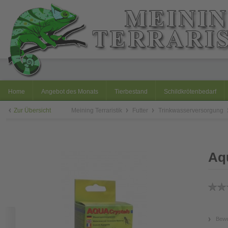
Home
Angebot des Monats
Tierbestand
Schildkrötenbedarf
Zur Übersicht
Meining Terraristik
Futter
Trinkwasserversorgung
Aq
Bewe