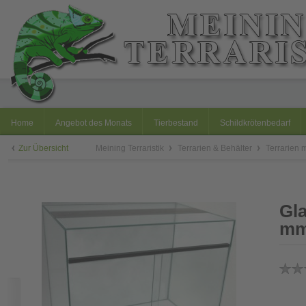
Home
Angebot des Monats
Tierbestand
Schildkrötenbedarf
Zur Übersicht
Meining Terraristik
Terrarien & Behälter
Terrarien 
Gla
mm