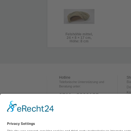
Felshöhle mittel,
24 × 8 × 17 cm,
Höhe: 8 cm
Hotline
Sh
Ba
Telefonische Unterstützung und
Beratung unter:
De
Ko
0711 - 3360155
Ve
Za
ÖFFNUNGSZEITEN:
Rü
Dienstag 16:00-20:00 Uhr
Wi
Mi. & Do. 18:00-20:00 Uhr
Freitag 14:00-20:00 Uhr
A
Samstag 10:00-14:00 Uhr