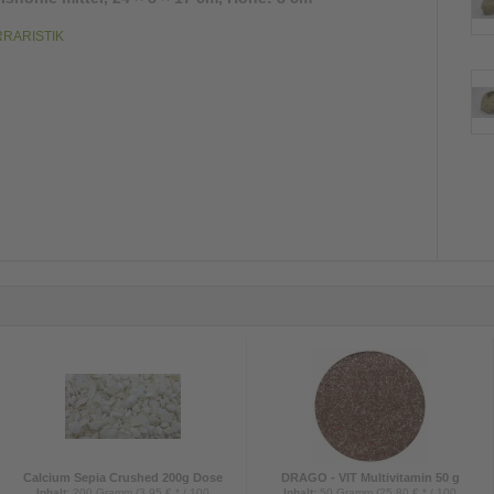
ERRARISTIK
Calcium Sepia Crushed 200g Dose
DRAGO - VIT Multivitamin 50 g
Inhalt
:
200 Gramm (3,95 € * / 100
Inhalt
:
50 Gramm (25,80 € * / 100