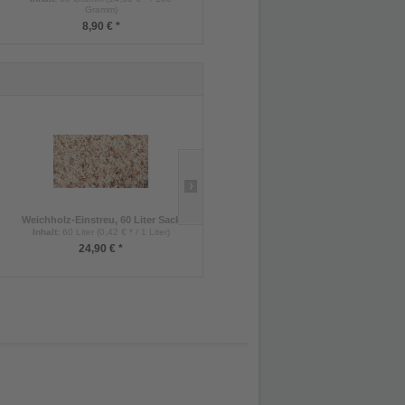
Gramm)
2,50 € *
8,90 € *
Weichholz-Einstreu, 60 Liter Sack
Hygro System,...
Inhalt
:
60 Liter (0,42 € * / 1 Liter)
79,90 € *
24,90 € *