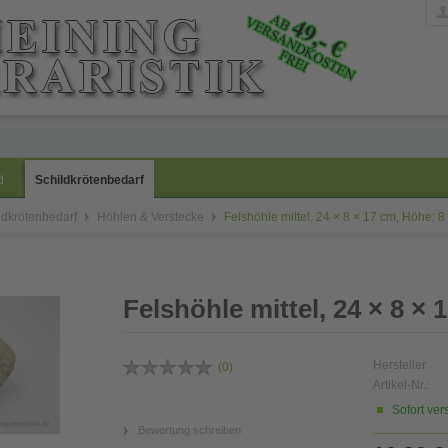
d
Schildkrötenbedarf
ldkrötenbedarf
Höhlen & Verstecke
Felshöhle mittel, 24 × 8 × 17 cm, Höhe: 8
Felshöhle mittel, 24 × 8 ×
Hersteller
(
0
)
Artikel-Nr.:
Sofort ver
Bewertung schreiben