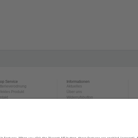
op Service
Informationen
tterieverodnung
Aktuelles
fektes Produkt
Über uns
ntakt
Widerrufsbutton
rsand und
Datenschutz
hlungsbedingungen
Impressum
ckgabe
derrufsrecht
GB