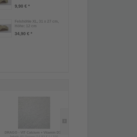
9,90 € *
Felshöhle XL, 31 x 27 cm,
Höhe: 12 cm
34,90 € *
DRAGO - VIT Calcium + Vitamin D3...
Goldfliegenpuppen / Fliegen, Dose
Inhalt
:
60 Gramm (14,83 € * / 100
Inhalt
:
100 Stück (0,03 € * / 1 Stück)