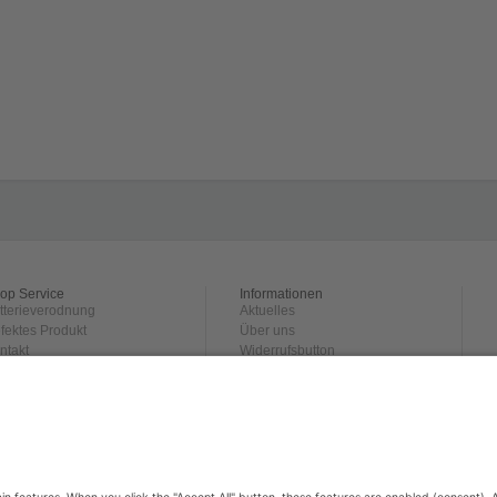
op Service
Informationen
tterieverodnung
Aktuelles
fektes Produkt
Über uns
ntakt
Widerrufsbutton
rsand und
Datenschutz
hlungsbedingungen
Impressum
ckgabe
derrufsrecht
GB