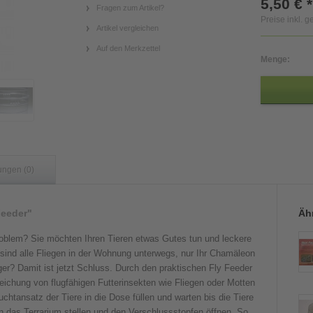
5,50 € *
Fragen zum Artikel?
Preise inkl. 
Artikel vergleichen
Auf den Merkzettel
Menge:
ungen (0)
Feeder"
Ähn
oblem? Sie möchten Ihren Tieren etwas Gutes tun und leckere
 sind alle Fliegen in der Wohnung unterwegs, nur Ihr Chamäleon
r? Damit ist jetzt Schluss. Durch den praktischen Fly Feeder
reichung von flugfähigen Futterinsekten wie Fliegen oder Motten
chtansatz der Tiere in die Dose füllen und warten bis die Tiere
in das Terrarium stellen und den Verschlussstopfen öffnen. So