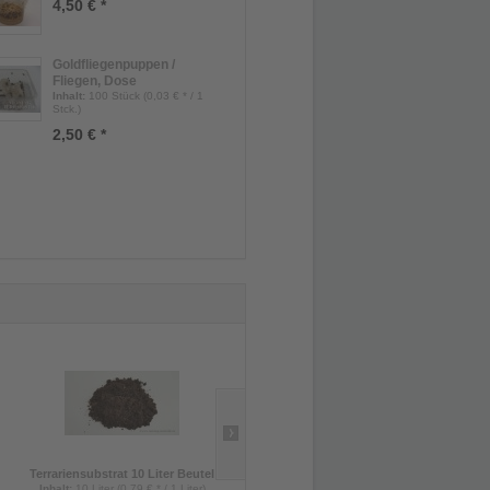
4,50 € *
Goldfliegenpuppen /
Fliegen, Dose
Inhalt
:
100 Stück (0,03 € * / 1
Stck.)
2,50 € *
Terrariensubstrat 10 Liter Beutel
Heimchen klein, Dose
Inhalt
:
10 Liter (0,79 € * / 1 Liter)
Inhalt
:
80 Stück (0,03 € * / 1 Stück)