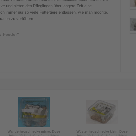
ve und bieten den Pfleglingen über längere Zeit eine
h immer nur so viele Futtertiere entlassen, wie man möchte,
arien zu verfüttern.
y Feeder"
Wanderheuschrecke micro, Dose
Wüstenheuschrecke klein, Dose
Inhalt
:
25 Stück (0,14 € * / 1 Stück)
Inhalt
:
20 Stück (0,18 € * / 1 Stück)