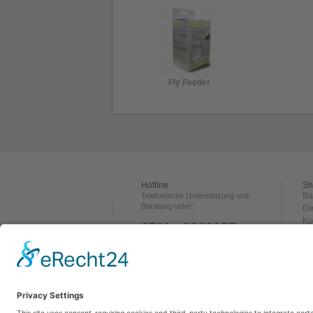
Fly Feeder
Hotline
Sh
Ba
Telefonische Unterstützung und
Beratung unter:
De
Ko
0711 - 3360155
Ve
Za
ÖFFNUNGSZEITEN:
Rü
Dienstag 16:00-20:00 Uhr
Wi
Mi. & Do. 18:00-20:00 Uhr
Freitag 14:00-20:00 Uhr
A
Samstag 10:00-14:00 Uhr