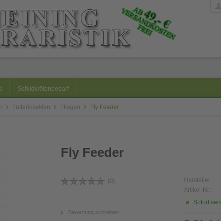
d
Schildkrötenbedarf
er
Futterinsekten
Fliegen
Fly Feeder
Fly Feeder
Hersteller
(
0
)
Artikel-Nr.:
Sofort ver
Bewertung schreiben