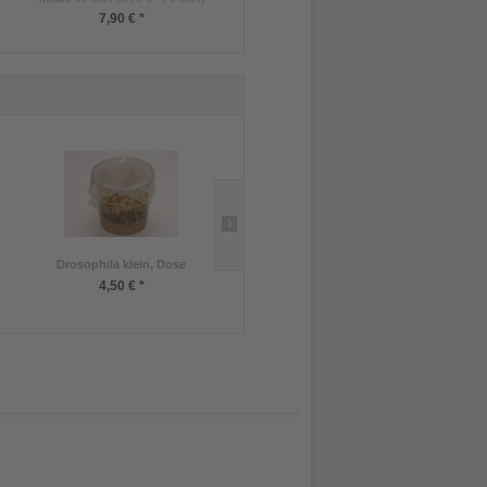
7,90 € *
2,50 € *
Drosophila klein, Dose
Heimchen mittel, Dose
Inhalt
:
50 Stück (0,05 € * / 1 Stück)
4,50 € *
2,50 € *