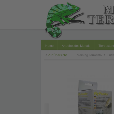
Home
Angebot des Monats
Tierbestan
Zur Übersicht
Meining Terraristik
Futt