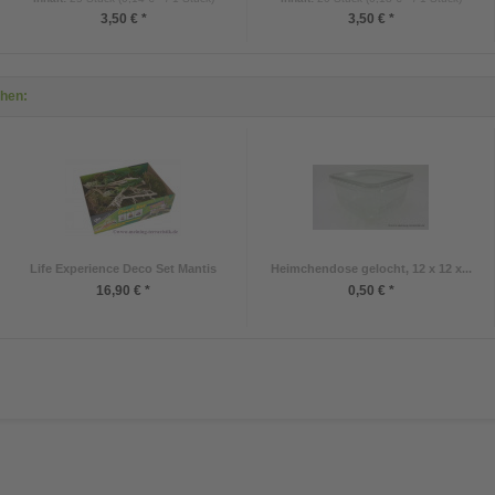
3,50 € *
3,50 € *
ehen:
Life Experience Deco Set Mantis
Heimchendose gelocht, 12 x 12 x...
16,90 € *
0,50 € *