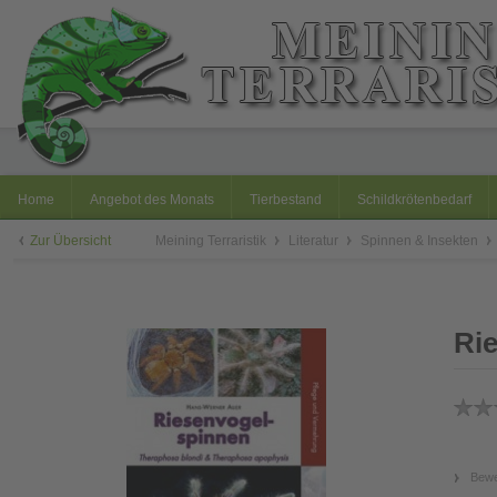
Home
Angebot des Monats
Tierbestand
Schildkrötenbedarf
Zur Übersicht
Meining Terraristik
Literatur
Spinnen & Insekten
Ri
Bewe