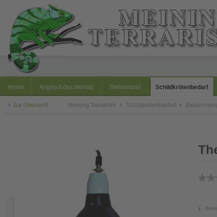
Home
Angebot des Monats
Tierbestand
Schildkrötenbedarf
Zur Übersicht
Meining Terraristik
Schildkrötenbedarf
Beleuchtu
The
Bewe