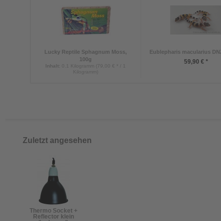
Lucky Reptile Sphagnum Moss,
Eublepharis macularius DNZ
100g
59,90 € *
Inhalt
:
0.1 Kilogramm (79,00 € * / 1
Kilogramm)
ab 7,90 € *
Zuletzt angesehen
Thermo Socket +
Reflector klein