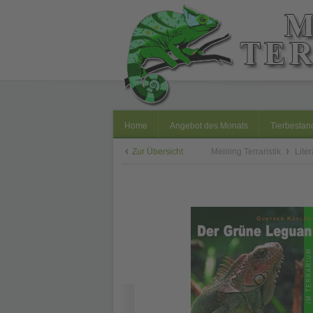
Home
Angebot des Monats
Tierbestan
Zur Übersicht
Meining Terraristik
Lite