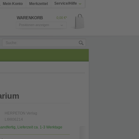
Service/Hilfe
Mein Konto
Merkzettel
WARENKORB
0,00 €*
Positionen anzeigen
arium
HERPETON Verlag
LI9806214
sandfertig, Lieferzeit ca. 1-3 Werktage