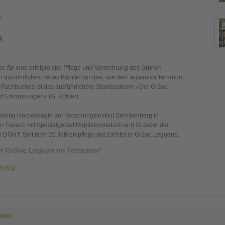
e
k
sse für eine erfolgreiche Pflege und Vermehrung des Grünen
in ausführliches neues Kapitel darüber, wie der Leguan im Terrarium
s Fachbuches ist das ausführlichere Standardwerk »Der Grüne
nd Erkrankungen« (G. Köhler).
bteilung Herpetologie am Forschungsinstitut Senckenberg in
ter Tierarzt mit Spezialgebiet Reptilienmedizin und Gründer der
 DGHT. Seit über 20 Jahren pflegt und züchtet er Grüne Leguane.
r Grüne Leguan im Terrarium"
Verlag
ehen: