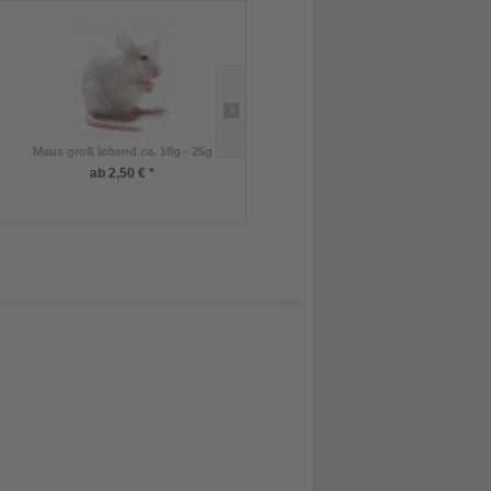
Maus groß lebend ca. 18g - 25g
Ratten XL ca. 200g
ab 2,50 € *
ab 5,00 € *