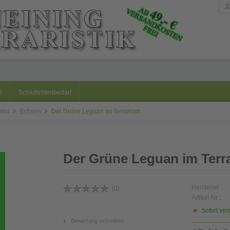
d
Schildkrötenbedarf
ratur
Echsen
Der Grüne Leguan im Terrarium
Der Grüne Leguan im Terr
Hersteller
(
0
)
Artikel-Nr.:
Sofort ver
Bewertung schreiben