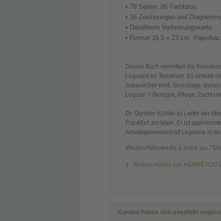
• 79 Seiten, 86 Farbfotos
• 16 Zeichnungen und Diagramm
• Detaillierte Verbreitungskarte
• Format 16,5 x 23 cm, Paperbac
Dieses Buch vermittelt die Kenntni
Leguans im Terrarium. Es enthält e
zutraulicher wird. Grundlage diese
Leguan ? Biologie, Pflege, Zucht u
Dr. Gunther Köhler ist Leiter der A
Frankfurt am Main. Er ist approbier
Arbeitsgemeinschaft Leguane in der
Weiterführende Links zu
"De
Weitere Artikel von HERPETON 
Kunden haben sich ebenfalls anges