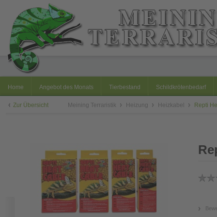
Home
Angebot des Monats
Tierbestand
Schildkrötenbedarf
Zur Übersicht
Meining Terraristik
Heizung
Heizkabel
Repti H
Rep
Bewe