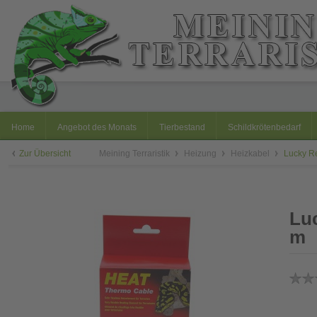
Home
Angebot des Monats
Tierbestand
Schildkrötenbedarf
Zur Übersicht
Meining Terraristik
Heizung
Heizkabel
Lucky Re
Luc
m