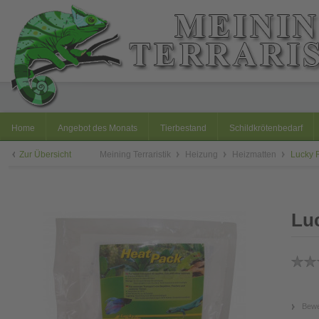
Home
Angebot des Monats
Tierbestand
Schildkrötenbedarf
Zur Übersicht
Meining Terraristik
Heizung
Heizmatten
Lucky 
Luc
Bewe