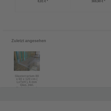
0,01 € *
369,90 € *
Zuletzt angesehen
Glasterrarium 80
x 60 x 120 cm (
LxTxH ), 6 mm
Glas, inkl.
Korkrückwand,
KEIN VERSAND