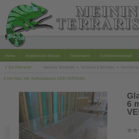
Home
Angebot des Monats
Tierbestand
Schildkrötenbedarf
Zur Übersicht
Meining Terraristik
Terrarien & Behälter
Hochterra
6 mm Glas, inkl. Korkrückwand, KEIN VERSAND
Gl
6 
VE