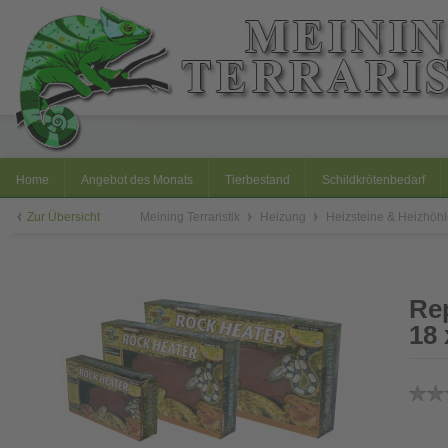
Home
Angebot des Monats
Tierbestand
Schildkrötenbedarf
Zur Übersicht
Meining Terraristik
Heizung
Heizsteine & Heizhöh
Rep
18 