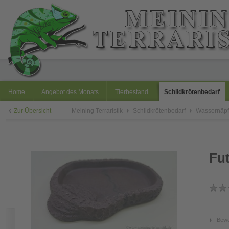
Home
Angebot des Monats
Tierbestand
Schildkrötenbedarf
Zur Übersicht
Meining Terraristik
Schildkrötenbedarf
Wassernäpf
Fut
Bewe