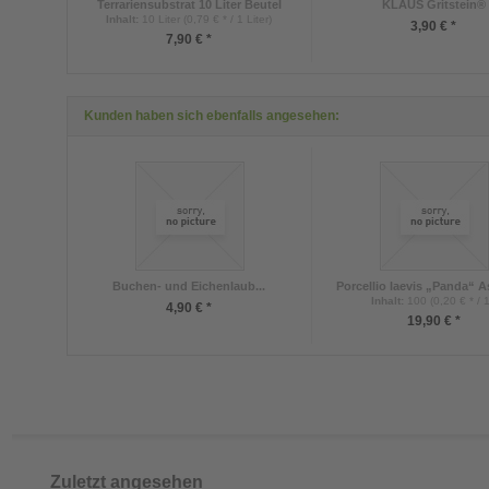
Terrariensubstrat 10 Liter Beutel
KLAUS Gritstein®
Inhalt
:
10 Liter (0,79 € * / 1 Liter)
3,90 € *
7,90 € *
Kunden haben sich ebenfalls angesehen:
Buchen- und Eichenlaub...
Porcellio laevis „Panda“ As
Inhalt
:
100 (0,20 € * / 1
4,90 € *
19,90 € *
Zuletzt angesehen