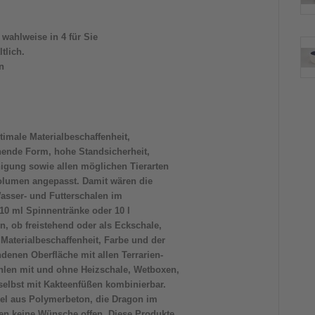
 wahlweise in 4 für Sie
tlich.
n
imale Materialbeschaffenheit,
hende Form, hohe Standsicherheit,
gung sowie allen möglichen Tierarten
olumen angepasst. Damit wären die
asser- und Futterschalen im
10 ml Spinnentränke oder 10 l
, ob freistehend oder als Eckschale,
 Materialbeschaffenheit, Farbe und der
enen Oberfläche mit allen Terrarien-
hlen mit und ohne Heizschale, Wetboxen,
selbst mit Kakteenfüßen kombinierbar.
kel aus Polymerbeton, die Dragon im
sen keine Wünsche offen. Diese Produkte