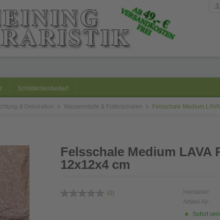
d
Schildkrötenbedarf
ichtung & Dekoration
Wassernäpfe & Futterschalen
Felsschale Medium LAV
Felsschale Medium LAVA 
12x12x4 cm
Hersteller
(
0
)
Artikel-Nr.:
Sofort ver