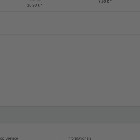
7,90 € *
16,90 € *
op Service
Informationen