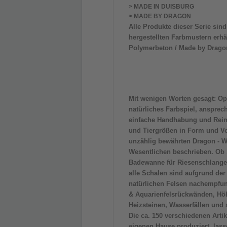
> MADE IN DUISBURG
> MADE BY DRAGON
Alle Produkte dieser Serie sind
hergestellten Farbmustern erhäl
Polymerbeton / Made by Drago
Mit wenigen Worten gesagt: Opt
natürliches Farbspiel, ansprec
einfache Handhabung und Reini
und Tiergrößen in Form und V
unzählig bewährten Dragon - W
Wesentlichen beschrieben. Ob 
Badewanne für Riesenschlangen
alle Schalen sind aufgrund der
natürlichen Felsen nachempfund
& Aquarienfelsrückwänden, Hö
Heizsteinen, Wasserfällen und 
Die ca. 150 verschiedenen Arti
eigenen Hause produziert, las