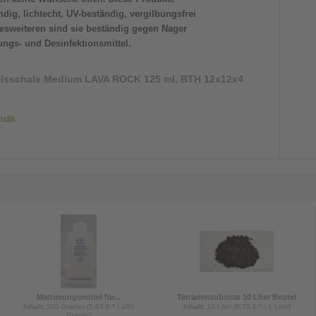
dig, lichtecht, UV-beständig, vergilbungsfrei
sweiteren sind sie beständig gegen Nager
ngs- und Desinfektionsmittel.
lsschale Medium LAVA ROCK 125 ml, BTH 12x12x4
istik
Mattierungsmittel für...
Terrariensubstrat 10 Liter Beutel
Inhalt
:
300 Gramm (5,63 € * / 100
Inhalt
:
10 Liter (0,79 € * / 1 Liter)
Gramm)