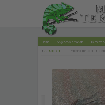
Home
Angebot des Monats
Tierbestan
Zur Übersicht
Meining Terraristik
Einr