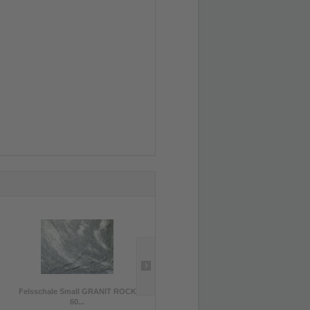
Felsschale Small GRANIT ROCK
Felsschale mini-mini LAVA ROCK...
60...
4,90 € *