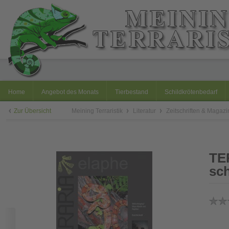
Home
Angebot des Monats
Tierbestand
Schildkrötenbedarf
Zur Übersicht
Meining Terraristik
Literatur
Zeitschriften & Magaz
TE
sch