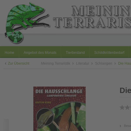
Home
Angebot des Monats
Tierbestand
Schildkrötenbedarf
Zur Übersicht
Meining Terraristik
Literatur
Schlangen
Die Hau
Di
Bewe