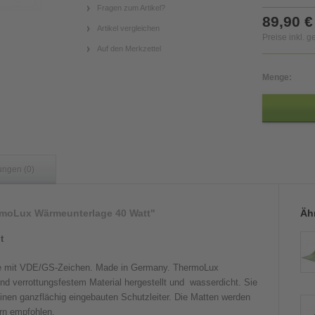
Fragen zum Artikel?
89,90 €
Artikel vergleichen
Preise inkl. 
Auf den Merkzettel
Menge:
ungen (0)
rmoLux Wärmeunterlage 40 Watt"
Ähn
t
te mit VDE/GS-Zeichen. Made in Germany. ThermoLux
d verrottungsfestem Material hergestellt und wasserdicht. Sie
einen ganzflächig eingebauten Schutzleiter. Die Matten werden
rn empfohlen.