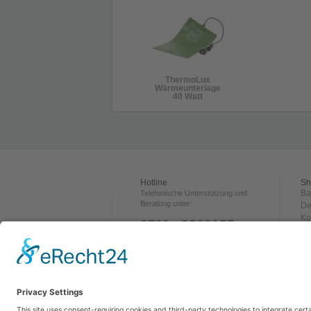
ThermoLux
Wärmeunterlage
40 Watt
Hotline
Sh
Ba
Telefonische Unterstützung und
Beratung unter:
De
Ko
0711 - 3360155
Ve
Za
ÖFFNUNGSZEITEN:
Rü
Dienstag 16:00-20:00 Uhr
Wi
Mi. & Do. 18:00-20:00 Uhr
Freitag 14:00-20:00 Uhr
A
Samstag 10:00-14:00 Uhr