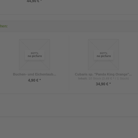
44,90 € *
ehen:
Buchen- und Eichenlaub...
Cubaris sp. "Panda King Orange"...
Inhalt
:
10 Stück (3,49 € * / 1 Stück)
4,90 € *
34,90 € *