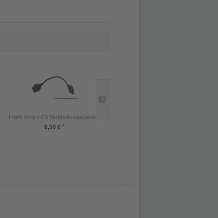
Light Strip LED Verbindungskabel...
Insect Booster Jelly 4 x 15g
Inhalt
:
60 Gramm (8,17 € * / 100 Gramm)
6,50 € *
4,90 € *