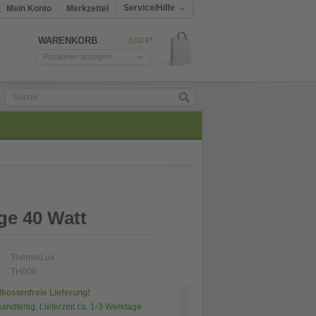
Service/Hilfe
Mein Konto
Merkzettel
WARENKORB
0,00 €*
Positionen anzeigen
e 40 Watt
ThermoLux
TH006
kostenfreie Lieferung!
sandfertig, Lieferzeit ca. 1-3 Werktage