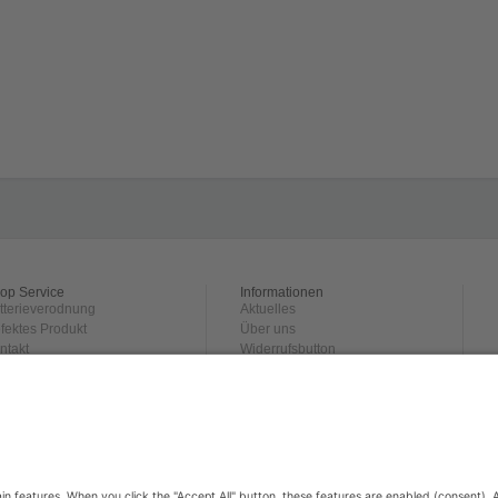
op Service
Informationen
tterieverodnung
Aktuelles
fektes Produkt
Über uns
ntakt
Widerrufsbutton
rsand und
Datenschutz
hlungsbedingungen
Impressum
ckgabe
derrufsrecht
GB