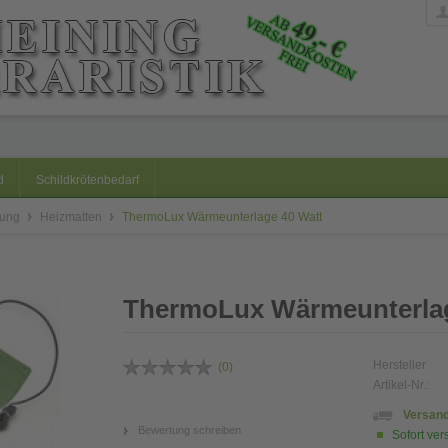
d
Schildkrötenbedarf
zung
Heizmatten
ThermoLux Wärmeunterlage 40 Watt
ThermoLux Wärmeunterlag
Hersteller
(
0
)
Artikel-Nr.:
Versand
Bewertung schreiben
Sofort ver