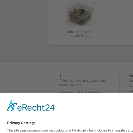
Mittelmeergrille
groß, Dose
Hotline
Sh
Ba
Telefonische Unterstützung und
Beratung unter:
De
Ko
0711 - 3360155
Ve
Za
ÖFFNUNGSZEITEN:
Rü
Dienstag 16:00-20:00 Uhr
Wi
Mi. & Do. 18:00-20:00 Uhr
Freitag 14:00-20:00 Uhr
A
Samstag 10:00-14:00 Uhr