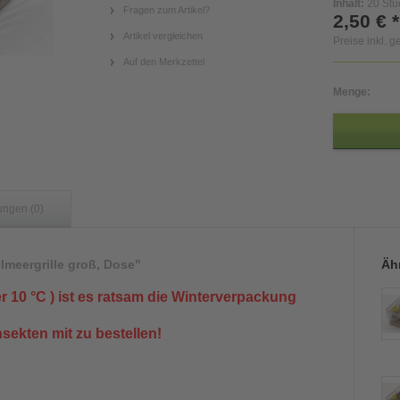
Inhalt:
20 Stü
Fragen zum Artikel?
2,50 € *
Artikel vergleichen
Preise inkl. 
Auf den Merkzettel
Menge:
ungen (0)
lmeergrille groß, Dose"
Ähn
er 10 °C ) ist es ratsam die Winterverpackung
insekten mit zu bestellen!