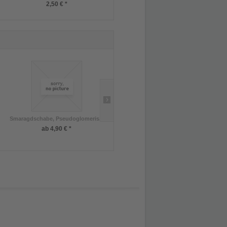
2,50 € *
3,50 € *
Smaragdschabe, Pseudoglomeris...
1,0 Varanus macraei DNZ 7/2021
ab 4,90 € *
1.999,90 € *