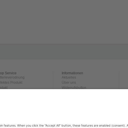
op Service
Informationen
tterieverodnung
Aktuelles
fektes Produkt
Über uns
ntakt
Widerrufsbutton
rsand und
Datenschutz
hlungsbedingungen
Impressum
ckgabe
derrufsrecht
GB