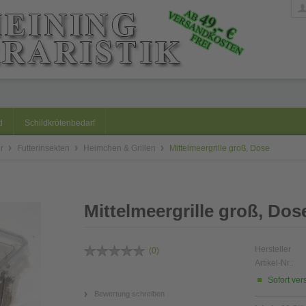
d
Schildkrötenbedarf
er
Futterinsekten
Heimchen & Grillen
Mittelmeergrille groß, Dose
Mittelmeergrille groß, Dos
Hersteller
(
0
)
Artikel-Nr.:
Sofort ver
Bewertung schreiben