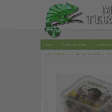
Home
Angebot des Monats
Tierbestan
Zur Übersicht
Meining Terraristik
Futt