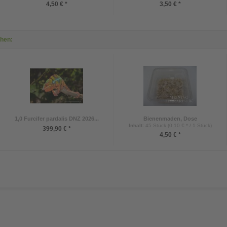
4,50 € *
3,50 € *
ehen:
1,0 Furcifer pardalis DNZ 2026...
Bienenmaden, Dose
Inhalt
:
45 Stück (0,10 € * / 1 Stück)
399,90 € *
4,50 € *