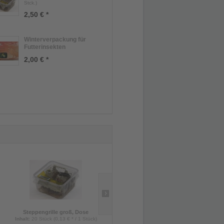
Stck.)
2,50 € *
Winterverpackung für
Futterinsekten
2,00 € *
Steppengrille groß, Dose
Wüstenheuschrecke groß, Dose
Inhalt
:
20 Stück (0,13 € * / 1 Stück)
Inhalt
:
8 Stück (0,44 € * / 1 Stück)