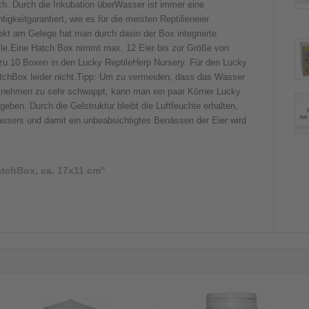
ch. Durch die Inkubation überWasser ist immer eine
tigkeitgarantiert, wie es für die meisten Reptilieneier
rekt am Gelege hat man durch dasin der Box integrierte
le.Eine Hatch Box nimmt max. 12 Eier bis zur Größe von
u 10 Boxen in den Lucky ReptileHerp Nursery. Für den Lucky
atchBox leider nicht.Tipp: Um zu vermeiden, dass das Wasser
snehmen zu sehr schwappt, kann man ein paar Körner Lucky
eben. Durch die Gelstruktur bleibt die Luftfeuchte erhalten,
sers und damit ein unbeabsichtigtes Benässen der Eier wird
tchBox, ca. 17x11 cm"