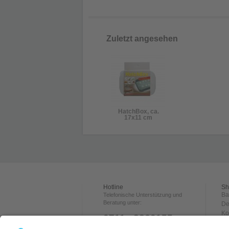
Zuletzt angesehen
HatchBox, ca.
17x11 cm
Hotline
Sh
Ba
Telefonische Unterstützung und
Beratung unter:
De
Ko
0711 - 3360155
Ve