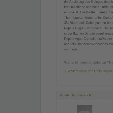
derVerpilzung des Geleges deutli
kontinuierliche und hohe Luftfeuch
optimalist. Die Bruttemperatur di
Thermometer immer unter Kontrol
35x20mm auf. Dabei passen bis z
Reptile Egg-O-Bator passt die H
in der flachen Schale beimHerau
Reptile Aqua Crystals insWasser g
aber ein Umherschwappendes Was
vermieden.
Weiterführende Links zu
"Ha
Weitere Artikel von Lucky Reptile
Kunden kauften auch: