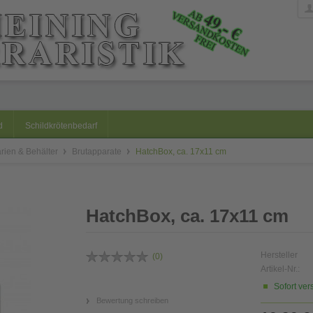
d
Schildkrötenbedarf
arien & Behälter
Brutapparate
HatchBox, ca. 17x11 cm
HatchBox, ca. 17x11 cm
Hersteller
(
0
)
Artikel-Nr.:
Sofort ver
Bewertung schreiben