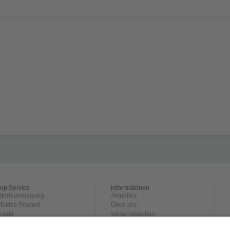
op Service
Informationen
tterieverodnung
Aktuelles
fektes Produkt
Über uns
ntakt
Widerrufsbutton
rsand und
Datenschutz