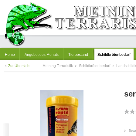
Home
Angebot des Monats
Tierbestand
Schildkrötenbedarf
Zur Übersicht
Meining Terraristik
Schildkrötenbedarf
Landschildk
ser
Bewe