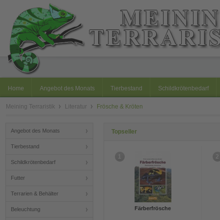
Home
Angebot des Monats
Tierbestand
Schildkrötenbedarf
Meining Terraristik
Literatur
Frösche & Kröten
Angebot des Monats
Topseller
Tierbestand
1
2
Schildkrötenbedarf
Futter
Terrarien & Behälter
Färberfrösche
Beleuchtung