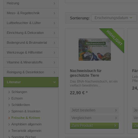
Heizung
Mess- & Regeltechnik
Erscheinungsdatum
Sortierung:
Luftbefeuchter & Lüfter
Einrichtung & Dekoration
Bodengrund & Brutmaterial
Werkzeuge & Hilfsmittel
Vitamine & Mineralstoffe
Nachweisbuch für
Fär
Reinigung & Desinfektion
geschützte Tiere
Leb
Pfl
Das BNA-Nachweisbuch, ist ein
Literatur
vielfach bewährtes...
24,
Schlangen
22,90 € *
Echsen
Schildkröten
Jetzt bestellen
Je
Spinnen & Insekten
Frösche & Kröten
Vergleichen
Ve
Amphibien allgemein
Zum Produkt
Zu
Terraristik allgemein
Sonstige Bücher