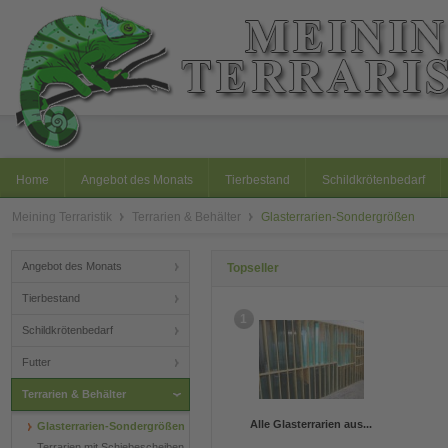
Home
Angebot des Monats
Tierbestand
Schildkrötenbedarf
Meining Terraristik
Terrarien & Behälter
Glasterrarien-Sondergrößen
Angebot des Monats
Topseller
Tierbestand
1
Schildkrötenbedarf
Futter
Terrarien & Behälter
Alle Glasterrarien aus...
Glasterrarien-Sondergrößen
Terrarien mit Schiebescheiben