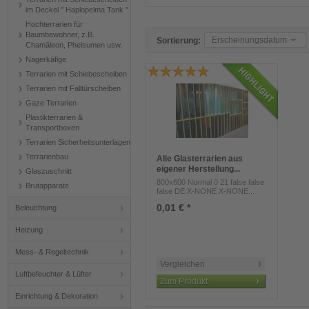
im Deckel " Haplopelma Tank "
Hochterrarien für
Baumbewohner, z.B.
Erscheinungsdatum
Sortierung:
Chamäleon, Phelsumen usw.
Nagerkäfige
Terrarien mit Schiebescheiben
Terrarien mit Falltürscheiben
Gaze Terrarien
Plastikterrarien &
Transportboxen
Terrarien Sicherheitsunterlagen
Terrarienbau
Alle Glasterrarien aus
eigener Herstellung...
Glaszuschnitt
800x600 Normal 0 21 false false
Brutapparate
false DE X-NONE X-NONE...
0,01 € *
Beleuchtung
Heizung
Mess- & Regeltechnik
Vergleichen
Luftbefeuchter & Lüfter
Zum Produkt
Einrichtung & Dekoration