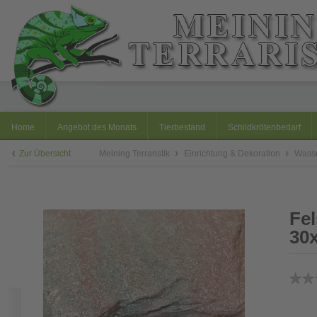
Home
Angebot des Monats
Tierbestand
Schildkrötenbedarf
Zur Übersicht
Meining Terraristik
Einrichtung & Dekoration
Wasse
Fe
30