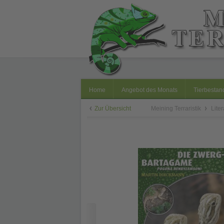
Home
Angebot des Monats
Tierbestan
Zur Übersicht
Meining Terraristik
Lite