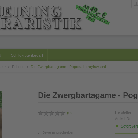
d
Schildkrötenbedarf
ratur
Echsen
Die Zwergbartagame - Pogona henrylawsoni
Die Zwergbartagame - Po
Hersteller
(
0
)
Artikel-Nr.:
Sofort ver
Bewertung schreiben