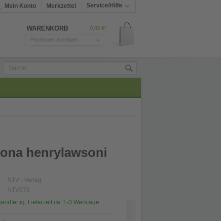
Service/Hilfe
Mein Konto
Merkzettel
WARENKORB
0,00 €*
Positionen anzeigen
gona henrylawsoni
NTV - Verlag
NTV979
sandfertig, Lieferzeit ca. 1-3 Werktage