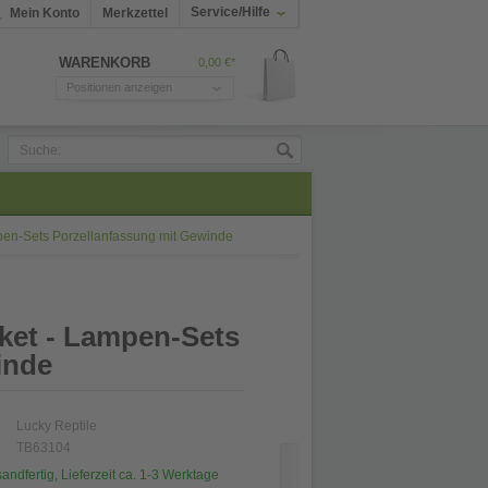
Service/Hilfe
Mein Konto
Merkzettel
WARENKORB
0,00 €*
Positionen anzeigen
pen-Sets Porzellanfassung mit Gewinde
ket - Lampen-Sets
inde
Lucky Reptile
TB63104
sandfertig, Lieferzeit ca. 1-3 Werktage