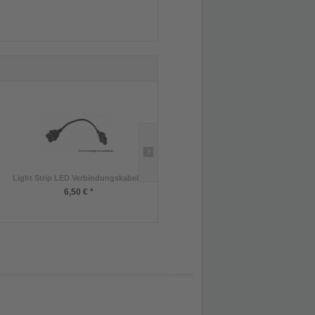
Light Strip LED Verbindungskabel...
Insect Booster Jelly 4 x 15g
Inhalt
:
60 Gramm (8,17 € * / 100 Gramm)
6,50 € *
4,90 € *