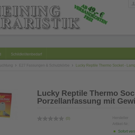
d
Schildkrötenbedarf
euchtung
E27 Fassungen & Schutzkörbe
Lucky Reptile Thermo Socket - Lam
Lucky Reptile Thermo Soc
Porzellanfassung mit Gew
Hersteller
(
0
)
Artikel-Nr.:
Sofort ver