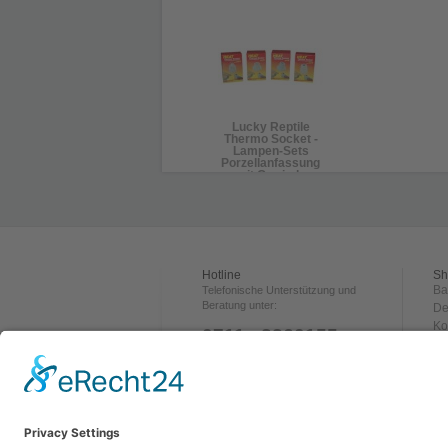
Lucky Reptile
Thermo Socket -
Lampen-Sets
Porzellanfassung
mit Gewinde
Hotline
Sh
Ba
Telefonische Unterstützung und
Beratung unter:
De
Ko
0711 - 3360155
Ve
Za
ÖFFNUNGSZEITEN:
Rü
Dienstag 16:00-20:00 Uhr
Wi
Mi. & Do. 18:00-20:00 Uhr
Freitag 14:00-20:00 Uhr
A
Samstag 10:00-14:00 Uhr