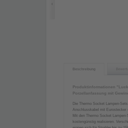
Beschreibung
Bewert
Produktinformationen "Luck
Porzellanfassung mit Gewin
Die Thermo Socket Lampen-Sets en
Anschlusskabel mit Eurostecker s
Mit den Thermo Socket Lampen-Se
kostengünstig realisieren. Versc
eignen sich für Strahler bis zu 1