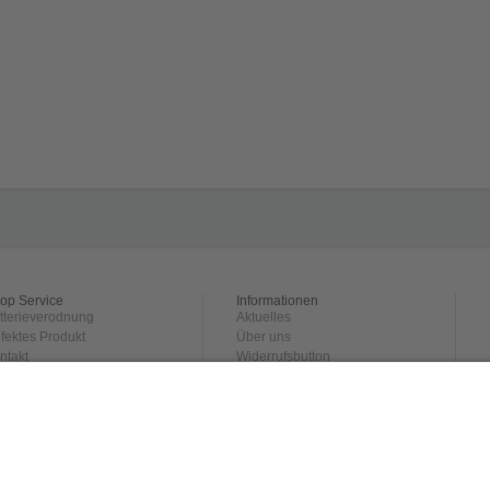
op Service
Informationen
tterieverodnung
Aktuelles
fektes Produkt
Über uns
ntakt
Widerrufsbutton
rsand und
Datenschutz
hlungsbedingungen
Impressum
ckgabe
derrufsrecht
GB