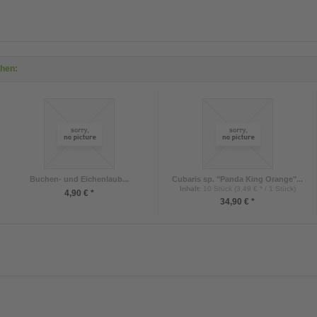
ehen:
Buchen- und Eichenlaub...
Cubaris sp. "Panda King Orange"...
Inhalt
:
10 Stück (3,49 € * / 1 Stück)
4,90 € *
34,90 € *