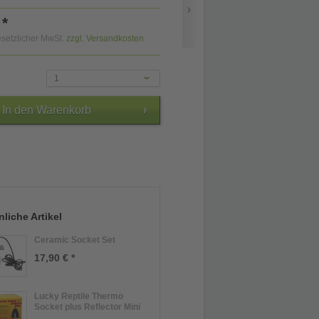
 *
gesetzlicher MwSt.
zzgl. Versandkosten
1
liche Artikel
Ceramic Socket Set
17,90 € *
Lucky Reptile Thermo
Socket plus Reflector Mini