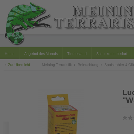
Home
Angebot des Monats
Tierbestand
Schildkrötenbedarf
Zur Übersicht
Meining Terraristik
Beleuchtung
Spotstrahler & G
Lu
"W