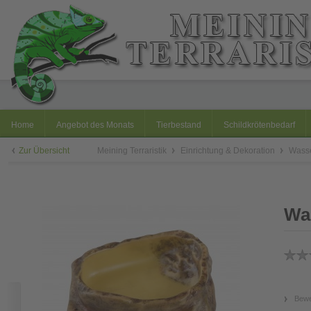
Home
Angebot des Monats
Tierbestand
Schildkrötenbedarf
Zur Übersicht
Meining Terraristik
Einrichtung & Dekoration
Wasse
Was
Bewe